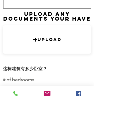
Upload any
documents your have
Upload
这栋建筑有多少卧室？
# of bedrooms
Submit